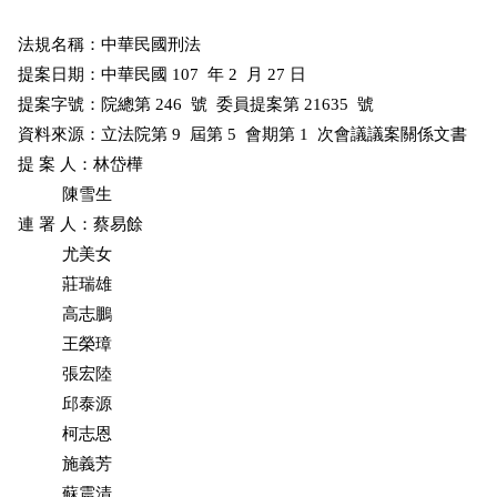
法規名稱：中華民國刑法      

提案日期：中華民國 107  年 2  月 27 日      

提案字號：院總第 246  號  委員提案第 21635  號      

資料來源：立法院第 9  屆第 5  會期第 1  次會議議案關係文書

提 案 人：林岱樺

          陳雪生

連 署 人：蔡易餘

          尤美女

          莊瑞雄

          高志鵬

          王榮璋

          張宏陸

          邱泰源

          柯志恩

          施義芳

          蘇震清
