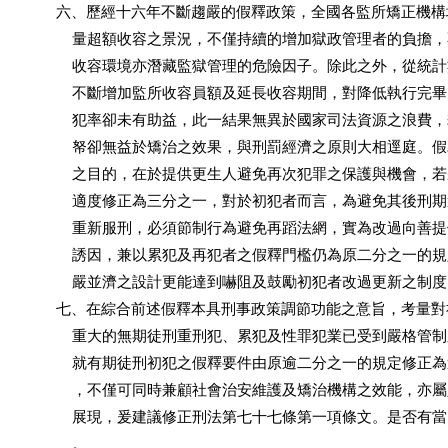
          六、歷經十六年不斷趨嚴的假釋政策，全國各監所矯正機
              量超額收容之景況，不僅持續的增加獄政管理者的負擔
              收容環境亦潛藏監獄管理的危險因子。除此之外，從統
              不斷增加監所收容員額及延長收容期間，對降低執行完
              犯率卻未有助益，此一結果無異於國家司法資源之浪費
              帑卻無益於矯治之效果，與刑罰經濟之原則大相逕庭。
              之目的，在於提供更生人避免再次犯罪之保護與機會，
              適度修正為三分之一，對於初犯者而言，為避免其後刑
              重新服刑，必須節制行為避免再蹈法網，實為改過向善
              誘因，兼以累犯及再犯者之假釋門檻仍為原二分之一的
              嚴並濟之設計更能達到嚇阻及鼓勵初犯者改過更新之制度
          七、在綜合前述假釋本具刑事政策調節功能之意旨，考量
              重大的無期徒刑重刑犯、累犯及性罪犯業已受到嚴格管
              就有期徒刑初犯之假釋要件由原逾二分之一的規定修正
              ，不僅可同時兼顧社會治安維護及矯治機構之效能，亦
              展現，爰建議修正刑法第七十七條第一項條文。是否有
              。
