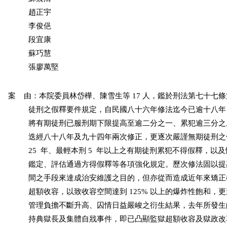
          趙正宇

          李俊俋

          段宜康

          蘇巧慧

          張廖萬堅
案    由：本院委員林岱樺、陳雪生等 17 人，鑑於刑法第七十七
          徒刑之假釋要件規定，自民國八十六年修法迄今已逾十八
          將有期徒刑已服刑期下限提高至逾二分之一、累犯逾三分
          迭經八十八年及九十四年兩次修正，更逐次嚴謹無期徒刑
          25  年、最輕本刑 5  年以上之有期徒刑累犯不得假釋，以
          鑑定、評估通過方得假釋等各項強化規定。歷次修法固以
          間之手段來達成治安維護之目的，但亦從而造成近年來矯
          超額收容，以致收容空間達到 125% 以上的爆炸性飽和，
          管理負擔不斷升高、囚情日益嚴峻之衍生結果，去年所發
          持典獄長及集體自戕事件，即已凸顯監獄超額收容及獄政