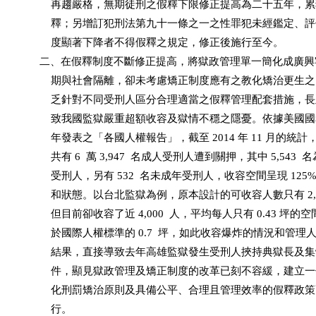
              再趨嚴格，無期徒刑之假釋下限修正提高為二十五年，
              釋；另增訂犯刑法第九十一條之一之性罪犯未經鑑定、
              度顯著下降者不得假釋之規定，修正後施行至今。

          二、在假釋制度不斷修正提高，將獄政管理單一簡化成廣
              期與社會隔離，卻未考慮矯正制度應有之教化矯治更生
              乏針對不同受刑人區分合理適當之假釋管理配套措施，
              致我國監獄嚴重超額收容及獄情不穩之隱憂。依據美國國務
              年發表之「各國人權報告」，截至 2014 年 11 月的統
              共有 6  萬 3,947  名成人受刑人遭到關押，其中 5,543  
              受刑人，另有 532  名未成年受刑人，收容空間呈現 125
              和狀態。以台北監獄為例，原本設計的可收容人數只有 2,0
              但目前卻收容了近 4,000  人，平均每人只有 0.43 坪的
              於國際人權標準的 0.7  坪，如此收容爆炸的情況和管理
              結果，直接導致去年高雄監獄發生受刑人挾持典獄長及
              件，顯見獄政管理及矯正制度的改革已刻不容緩，建立
              化刑罰矯治原則及具備公平、合理且管理效率的假釋政
              行。
