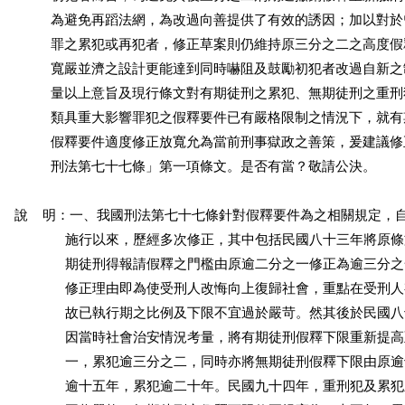
          為避免再蹈法網，為改過向善提供了有效的誘因；加以對
          罪之累犯或再犯者，修正草案則仍維持原三分之二之高度
          寬嚴並濟之設計更能達到同時嚇阻及鼓勵初犯者改過自新
          量以上意旨及現行條文對有期徒刑之累犯、無期徒刑之重
          類具重大影響罪犯之假釋要件已有嚴格限制之情況下，就
          假釋要件適度修正放寬允為當前刑事獄政之善策，爰建議
          刑法第七十七條」第一項條文。是否有當？敬請公決。

說    明：一、我國刑法第七十七條針對假釋要件為之相關規定，自民
              施行以來，歷經多次修正，其中包括民國八十三年將原
              期徒刑得報請假釋之門檻由原逾二分之一修正為逾三分
              修正理由即為使受刑人改悔向上復歸社會，重點在受刑
              故已執行期之比例及下限不宜過於嚴苛。然其後於民國
              因當時社會治安情況考量，將有期徒刑假釋下限重新提
              一，累犯逾三分之二，同時亦將無期徒刑假釋下限由原
              逾十五年，累犯逾二十年。民國九十四年，重刑犯及累