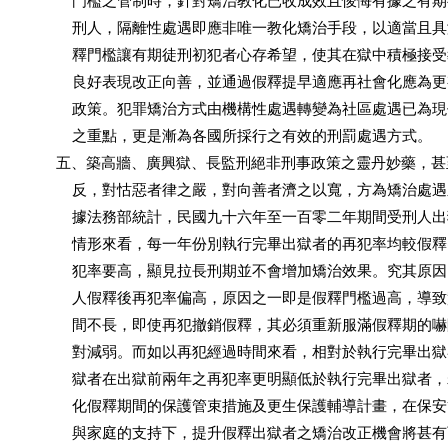
              門檻之管制時，針對矯治教化已收成效且悛悔有據之有
              刑人，隔離性處遇即應非唯一教化矯治手段，以適當且
              釋門檻讓有期徒刑初犯者心存希望，使其在獄中積極接
              良好表現改正向善，並通過假釋提早適應再社會化應為
              政策。犯罪矯治方式由機構性處遇轉變為社區處遇已為
              之重點，更是漸為各國所採行之有效的刑罰處遇方式。

          五、築高牆、廣興獄、長監刑絕非刑事政策之靈丹妙藥，
              反，對怙惡者律之嚴，對向善者濟之以寬，方為矯治處
              據法務部統計，民國九十六年至一百零二年期間受刑人
              情形來看，每一年份別執行完畢出獄者的再犯率均較假
              犯率要高，顯見拉長刑期並不會增加矯治效果。究其原
              人假釋後再犯率偏高，原因之一即是假釋門檻過高，導
              間不長，即使再犯撤銷假釋，其必須重新服滿假釋期的
              對減弱。而如以再犯經過時間來看，相對於執行完畢出
              獄者在出獄前兩年之再犯率更明顯低於執行完畢出獄者
              化假釋期間的保護管束措施及更生保護輔導計畫，在保
              與家庭的支持下，提升假釋出獄者之矯治改正機會將甚有