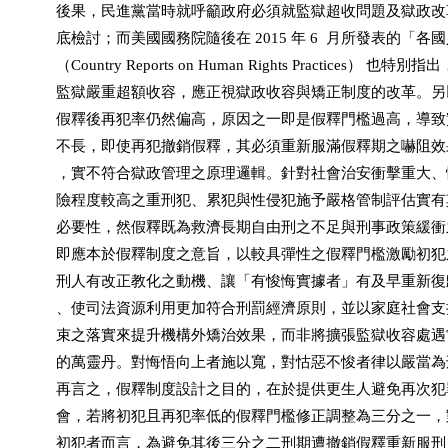
          後果，民進黨當時就呼籲政府必須就監獄超收問題及獄政
          底檢討；而美國國務院隨後在 2015 年 6  月所發表的「各
          （Country Reports on Human Rights Practices） 也特別
          監獄嚴重超額收容，應正視獄政收容與矯正制度的改革。
          假釋後再犯率仍然偏高，原因之一即是假釋門檻過高，導
          不長，即使再犯撤銷假釋，其必須重新服滿假釋期之嚇阻
          ，實不符合獄政管理之原理邏輯。針對社會治安衝擊重大
          險程度較高之重刑犯、累犯與性侵犯施予嚴格管制評估實
          必要性，然假釋既為救濟長期自由刑之不足與刑事政策緩
          即應本於假釋制度之意旨，以較具彈性之假釋門檻激勵初
          刑人有改正教化之動機、讓「有悛悔實據者」有及早重新
          、使司法資源利用更加符合刑罰經濟原則，並以家庭社會
          束之落實來提升機構外矯治效果，而非將擴張監獄收容處
          的萬靈丹。對悔悟向上者施以寬，對怙惡不悛者律以嚴當
          再言之，假釋制度設計之目的，在於提供更生人避免再次
          會，若將初犯且再犯率低的假釋門檻修正調整為三分之一
          初犯者而言，為避免其後三分之二刑期遭撤銷假釋重新服