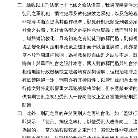
          三、綜觀以上刑法第七十七條之修法沿革，我國假釋要件
              徒刑之重刑犯、慣性犯罪及教化無效之累犯，以及危險
              罪犯等均漸次提高其假釋標準，顯見針對此類受刑者必
              社會之共識，其社會防衛之必要性怠無疑義；然而對於
              、堪於矯治教化，且為初犯之有期徒刑假釋門檻，則係
              境之變化與司法刑事政策之緩衝而予以適度調整，此亦
              度本於刑罰謙抑原則，為補救長期自由刑之缺失不足、
              悔向上與重回社會之設計本意。國人對假釋門檻與社會
              相信無論行政機構或立法者均有深刻理解，但根治犯罪
              有監禁隔絕一途，刑罰亦有其極限性，以管理效能為出
              行條文對特定影響重大罪犯的嚴格管制，但在寬嚴並濟
              供有期徒刑之初犯受刑人一條向善改正之路當能兼顧刑
              防衛。

          四、此外，刑罰之目的在於受刑人之再社會化，如「監獄
              即揭示：「徒刑、拘役之執行，以使受刑人改悔向上，
              為目的」，當危險程度較高之重刑犯、累犯及性罪犯既