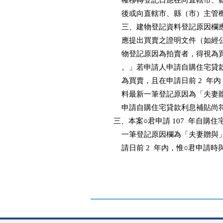
              權移轉登記日應在向
              後或向直轄市、縣（
              三、建物登記資料登
              應提出買賣之證明文
              物登記原因為拍賣者
              。」若申請人申請自
              為買賣，且在申請日前
              料最新一筆登記原因
              申請自購住宅貸款利息補貼
          三、本案○君申請 107 
              一筆登記原因欄為「
              請日前 2  年內，惟