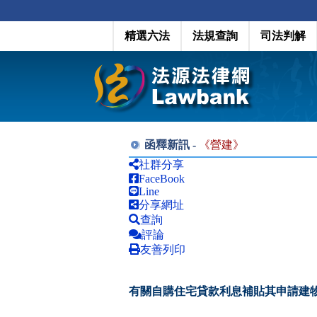
精選六法
法規查詢
司法判解
函釋新訊 -
《
營建
》
社群分享
FaceBook
Line
分享網址
查詢
評論
友善列印
有關自購住宅貸款利息補貼其申請建