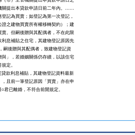
直轄市、縣（市）主管機關提出本貸款申請日之

市）主管機關提出本貸款申請日前二年內。……

記原因欄應登記為買賣；如登記為第一次登記，

件（如經公證之建物買賣所有權移轉契約）；建

，得視為買賣。但嗣後贈與其配偶者，不在此限

購住宅貸款利息補貼之住宅，其建物登記原因先

 2  年內，嗣後贈與其配偶者，致建物登記資

為「夫妻贈與」，若婚姻關係仍存續，以該住宅

尚符規定。

 年自購住宅貸款利息補貼，其建物登記資料最新

夫妻贈與」，且前一筆登記原因「買賣」亦在申

○君申請時與○君已離婚，不符合前開規定。
