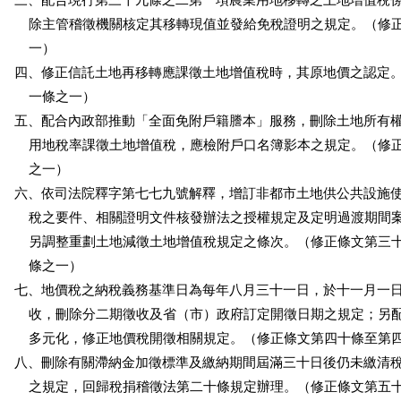
三、配合現行第三十九條之二第一項農業用地移轉之土地增值稅係
    除主管稽徵機關核定其移轉現值並發給免稅證明之規定。（修
    一）

四、修正信託土地再移轉應課徵土地增值稅時，其原地價之認定。
    一條之一）

五、配合內政部推動「全面免附戶籍謄本」服務，刪除土地所有權
    用地稅率課徵土地增值稅，應檢附戶口名簿影本之規定。（修
    之一）

六、依司法院釋字第七七九號解釋，增訂非都市土地供公共設施使
    稅之要件、相關證明文件核發辦法之授權規定及定明過渡期間
    另調整重劃土地減徵土地增值稅規定之條次。（修正條文第三
    條之一）

七、地價稅之納稅義務基準日為每年八月三十一日，於十一月一日
    收，刪除分二期徵收及省（市）政府訂定開徵日期之規定；另
    多元化，修正地價稅開徵相關規定。（修正條文第四十條至第四
八、刪除有關滯納金加徵標準及繳納期間屆滿三十日後仍未繳清稅
    之規定，回歸稅捐稽徵法第二十條規定辦理。（修正條文第五十