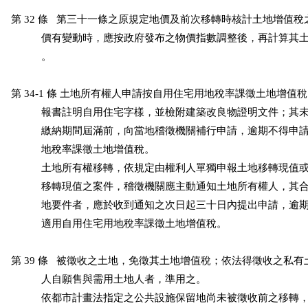
第 32 條   第三十一條之原規定地價及前次移轉時核計土地增值稅
           價有變動時，應按政府發布之物價指數調整後，再計算其
           。

第 34-1 條 土地所有權人申請按自用住宅用地稅率課徵土地增值
           報書註明自用住宅字樣，並檢附建築改良物證明文件；其
           繳納期間屆滿前，向當地稽徵機關補行申請，逾期不得申
           地稅率課徵土地增值稅。

           土地所有權移轉，依規定由權利人單獨申報土地移轉現值
           移轉現值之案件，稽徵機關應主動通知土地所有權人，其
           地要件者，應於收到通知之次日起三十日內提出申請，逾
           適用自用住宅用地稅率課徵土地增值稅。

第 39 條   被徵收之土地，免徵其土地增值稅；依法得徵收之私有
           人自願售與需用土地人者，準用之。

           依都市計畫法指定之公共設施保留地尚未被徵收前之移轉