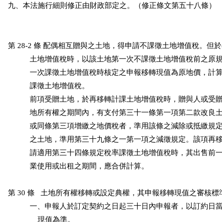
九、本法施行細則修正由財政部定之。（修正條文第五十八條）

第 28-2 條 配偶相互贈與之土地，得申請不課徵土地增值稅。但
           土地增值稅時，以該土地第一次不課徵土地增值稅前之原
           一次課徵土地增值稅時核定之申報移轉現值為原地價，計
           課徵土地增值稅。

           前項受贈土地，於再移轉計課土地增值稅時，贈與人或受
           地所有權之期間內，有支付第三十一條第一項第二款改良
           或同條第三項增繳之地價稅者，準用該條之減除或抵繳規
           之土地，準用第三十九條之一第一項之減徵規定。該項再
           請適用第三十四條規定稅率課徵土地增值稅時，其出售前
           業使用或出租之期間，應合併計算。

第 30 條   土地所有權移轉或設定典權，其申報移轉現值之審核標
           一、申報人於訂定契約之日起三十日內申報者，以訂約日
               現值為準。
