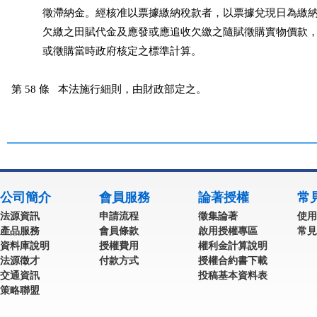
           徵滯納金。經核准以票據繳納稅款者，以票據兌現日為繳納
           欠繳之田賦代金及應發或應追收欠繳之隨賦徵購實物價款
           或徵購當時政府核定之標準計算。

第 58 條   本法施行細則，由財政部定之。
公司簡介
會員服務
論著授權
常
法源資訊
申請流程
徵集論著
使用
產品服務
會員條款
啟用授權專區
常見
資料庫說明
授權費用
權利金計算說明
法源徵才
付款方式
授權合約書下載
交通資訊
投稿基本資料表
策略聯盟