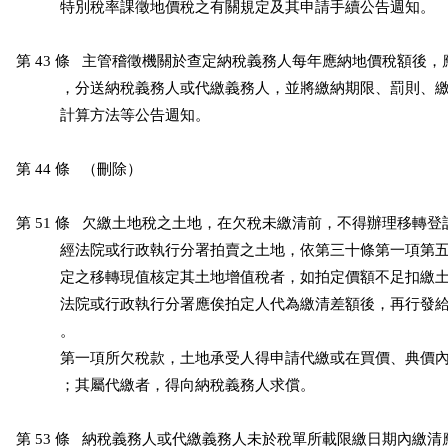
           特別稅率課徵地價稅之有關規定及其申請手續公告週知。

第 43 條   主管稽徵機關於查定納稅義務人每年應納地價稅額後，
           ，分送納稅義務人或代繳義務人，並將繳納期限、罰則、
           計算方法等公告週知。

第 44 條   （刪除）

第 51 條   欠繳土地稅之土地，在欠稅未繳清前，不得辦理移轉登
           經法院或行政執行分署拍賣之土地，依第三十條第一項第
           定之移轉現值核定其土地增值稅者，如拍定價額不足扣繳
           法院或行政執行分署應俟拍定人代為繳清差額後，再行發
           。

           第一項所欠稅款，土地承受人得申請代繳或在買價、典價
           ；其屬代繳者，得向納稅義務人求償。

第 53 條   納稅義務人或代繳義務人未於稅單所載限繳日期內繳清