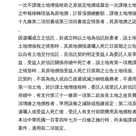
           一次不課徵土地增值稅前之原規定地價或最近一次課徵土
           之申報移轉現值為原地價，計算漲價總數額，課徵土地增
           十九條第二項但書或第三項但書規定情形者，其原地價之
           。

           因遺囑成立之信託，於成立時以土地為信託財產者，該土
           土地增值稅之情形時，其原地價指遺囑人死亡日當期之公
           以自有土地交付信託，且信託契約明定受益人為委託人並
           益，受益人於信託關係存續中死亡者，該土地有第一項應
           之情形時，其原地價指受益人死亡日當期之公告土地現值
           託契約，不當為他人或自己規避或減少納稅義務者，不適用
           第一項土地，於計課土地增值稅時，委託人或受託人於信
           存續中，有支付第三十一條第一項第二款改良土地之改良
           項增繳之地價稅者，準用該條之減除或抵繳規定；第二項
           遺囑人或受益人死亡後，受託人有支付前開費用及地價稅
           本法中華民國一百零四年七月一日修正施行時，尚未核課
           案件，適用前二項規定。
