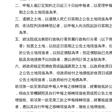
           二、申報人逾訂定契約之日起三十日始申報者，以受理申
               期之公告土地現值為準。

           三、遺贈之土地，以遺贈人死亡日當期之公告土地現值為準
           四、依法院判決移轉登記者，以申報人向法院起訴日當期
               為準。

           五、經法院或法務部行政執行署所屬行政執行分署（以下
               署）拍賣之土地，以拍定日當期之公告土地現值為準
               於公告土地現值者，以拍定價額為準；拍定價額如已
               額及其他債務予以扣除者，應以併同計算之金額為準。

           六、經政府核定照價收買或協議購買之土地，以政府收買
               之公告土地現值為準。但政府給付之地價低於收買日
               公告土地現值者，以政府給付之地價為準。

           前項第一款至第四款申報人申報之移轉現值，經審核低於
           ，得由主管機關照其自行申報之移轉現值收買或照公告土
           增值稅。前項第一款至第三款之申報移轉現值，經審核超
           者，應以其自行申報之移轉現值為準，徵收土地增值稅。
