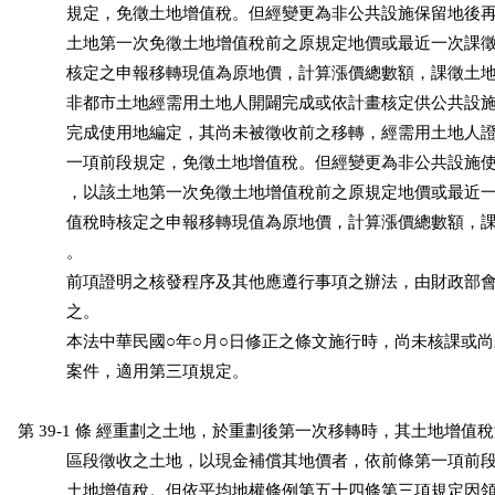
           規定，免徵土地增值稅。但經變更為非公共設施保留地後
           土地第一次免徵土地增值稅前之原規定地價或最近一次課
           核定之申報移轉現值為原地價，計算漲價總數額，課徵土
           非都市土地經需用土地人開闢完成或依計畫核定供公共設
           完成使用地編定，其尚未被徵收前之移轉，經需用土地人
           一項前段規定，免徵土地增值稅。但經變更為非公共設施
           ，以該土地第一次免徵土地增值稅前之原規定地價或最近
           值稅時核定之申報移轉現值為原地價，計算漲價總數額，
           。

           前項證明之核發程序及其他應遵行事項之辦法，由財政部
           之。

           本法中華民國○年○月○日修正之條文施行時，尚未核課或
           案件，適用第三項規定。

第 39-1 條 經重劃之土地，於重劃後第一次移轉時，其土地增值
           區段徵收之土地，以現金補償其地價者，依前條第一項前
           土地增值稅。但依平均地權條例第五十四條第三項規定因