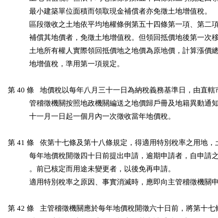
           最小建築單位面積而領取現金補償者亦免徵土地增值稅。

           區段徵收之土地依平均地權條例第五十四條第一項、第二
           補償其地價者，免徵土地增值稅。但領回抵價地後第一次
           土地所有權人實際領回抵價地之地價為原地價，計算漲價
           地增值稅，準用第一項規定。

第 40 條   地價稅以每年八月三十一日為納稅義務基準日，由直轄
           管稽徵機關按照地政機關編送之地價歸戶冊及地籍異動通
           十一月一日起一個月內一次徵收當年地價稅。

第 41 條   依第十七條及第十八條規定，得適用特別稅率之用地，
           每年地價稅開徵四十日前提出申請，逾期申請者，自申請
           。前已核定而用途未變更者，以後免再申請。

           適用特別稅率之原因、事實消滅時，應即向主管稽徵機關申
第 42 條   主管稽徵機關應於每年地價稅開徵六十日前，將第十七