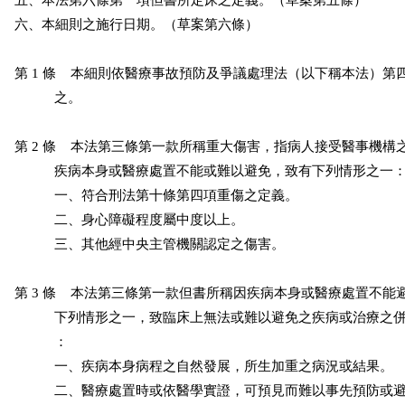
五、本法第六條第一項但書所定床之定義。（草案第五條）

六、本細則之施行日期。（草案第六條）

第 1 條    本細則依醫療事故預防及爭議處理法（以下稱本法）第
           之。

第 2 條    本法第三條第一款所稱重大傷害，指病人接受醫事機構
           疾病本身或醫療處置不能或難以避免，致有下列情形之一：
           一、符合刑法第十條第四項重傷之定義。

           二、身心障礙程度屬中度以上。

           三、其他經中央主管機關認定之傷害。

第 3 條    本法第三條第一款但書所稱因疾病本身或醫療處置不能
           下列情形之一，致臨床上無法或難以避免之疾病或治療之
           ：

           一、疾病本身病程之自然發展，所生加重之病況或結果。

           二、醫療處置時或依醫學實證，可預見而難以事先預防或