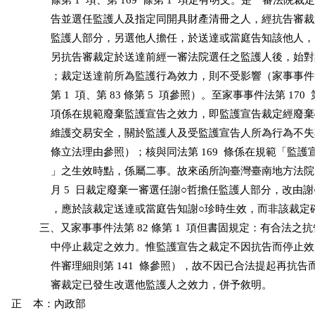
              條第 1  項、第 169  條第 1  項定有明文。是一審法院裁
              告並選任監護人及指定同開具財產清冊之人，經抗告審
              監護人部分，另選他人擔任，於送達或當庭告知該他人
              另抗告審裁定於送達前經一審法院選任之監護人後，始
              ；裁定送達前所為監護行為效力，則不受影響（家事事件法
              第 1  項、第 83 條第 5  項參照）。至家事事件法第 170  第 
              項係在規範廢棄監護宣告之效力，即監護宣告裁定經廢
              維護交易安全，關於監護人及受監護宣告人所為行為不
              條立法理由參照）；核與同法第 169  條係在規範「監
              」之生效時點，係屬二事。故來函所詢臺灣臺南地方法院 11
              月 5  日裁定廢棄一審選任謝○哲擔任監護人部分，改由
              ，應於該裁定送達或當庭告知謝○珍時生效，而非該裁定
          三、又家事事件法第 82 條第 1  項但書固規定：有合法之
              中停止裁定之效力。惟監護宣告之裁定不因抗告而停止
              件審理細則第 141  條參照），故不因已合法提起再抗
              審裁定已發生改選他監護人之效力，併予敘明。

正    本：內政部
