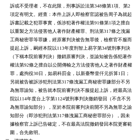
    訴或不受理者，不在此限，刑事訴訟法第348條第1項、第2

    項定有明文。經查：本件上訴人即檢察官認被告周子為就起

    訴書記載之犯罪事實，係涉犯著作權法第91條第1項之擅自

    以重製之方法侵害他人著作財產權罪、刑法第317條之洩漏

    工商秘密罪等罪嫌，經原審判決被告無罪後，檢察官不服而

    提起上訴，嗣經本院以113年度刑智上易字第34號刑事判決

    （下稱本院前審判決）撤銷原審判決，並諭知被告係犯著作

    權法第92條之擅自以公開傳輸之方法侵害他人之著作財產權

    罪，處拘役30日，如易科罰金，以新臺幣壹仟元折算1日；

    另就被告被訴涉犯刑法第317條洩漏工商秘密罪嫌部分不另

    為無罪諭知，被告就本院前審判決不服提起上訴，經最高法

    院以114年度台上字第1124號刑事判決撤銷發回（不含不另

    為無罪諭知部分），至於本院前審判決前開不另為無罪之諭

    知部分（即涉犯刑法第317條洩漏工商秘密罪部分），因未

    據檢察官上訴已告確定，不在最高法院撤銷發回本院更審範

    圍，合先敘明。
