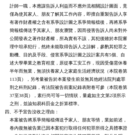
    計師一職，本應謀告訴人利益而不應外流相關設計圖面，竟

    僅為使其家人、朋友了解其工作內容，即擅自重製告訴人享

    有著作財產權之含有系爭設計圖之系爭簡報檔後，再將系爭

    簡報檔傳送予其家人、朋友瀏覽，因而侵害告訴人尚未對外

    公開發表之著作財產權，所為實有不該，其犯後雖於本院審

    理中坦承犯行，然終未能取得告訴人之諒解，參酌其犯罪之

    動機、目的及手段、侵害系爭設計圖之設計案共有5個、自

    述大學畢業之教育程度，原從事工安工作，現因受傷需休養

    半年而無業，無須扶養家人之家庭生活經濟狀況（本院卷第

    113頁），另考量被告於本案發生前並無其他經法院判處罪

    刑之科刑紀錄，有法院被告前案紀錄表附卷可參（本院卷第

    37至38頁），素行尚可等一切情狀，量處如主文第2項所示

    之刑，並諭知易科罰金之折算標準。

四、不予宣告沒收之理由：

    本案被告將系爭簡報檔傳送予家人、朋友等情，業如前述，

    卷內復無被告業已因本案犯行取得任何犯罪所得之具體事證
