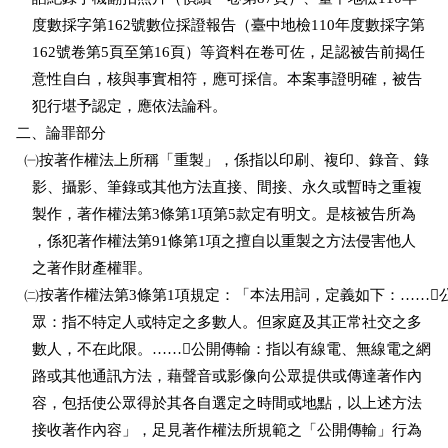
    度數採字第162號數位採證報告（臺中地檢110年度數採字第

    162號卷第5頁至第16頁）等資料在卷可佐，足認被告前揭任

    意性自白，核與事實相符，應可採信。本案事證明確，被告

    犯行堪予認定，應依法論科。

二、論罪部分

  ㈠按著作權法上所稱「重製」，係指以印刷、複印、錄音、錄

    影、攝影、筆錄或其他方法直接、間接、永久或暫時之重複

    製作，著作權法第3條第1項第5款定有明文。是核被告所為

    ，係犯著作權法第91條第1項之擅自以重製之方法侵害他人

    之著作財產權罪。

  ㈡按著作權法第3條第1項規定：「本法用詞，定義如下：……公
    眾：指不特定人或特定之多數人。但家庭及其正常社交之多

    數人，不在此限。……公開傳輸：指以有線電、無線電之網

    路或其他通訊方法，藉聲音或影像向公眾提供或傳達著作內

    容，包括使公眾得於其各自選定之時間或地點，以上述方法

    接收著作內容」，足見著作權法所規範之「公開傳輸」行為
