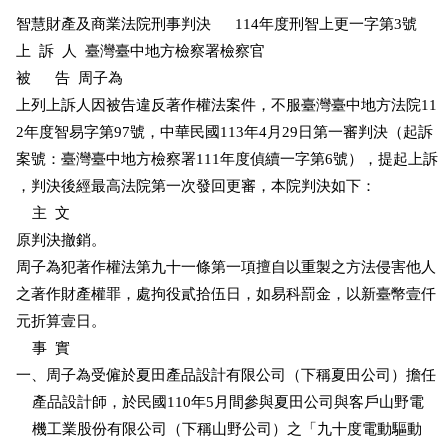
智慧財產及商業法院刑事判決      114年度刑智上更一字第3號

上  訴  人  臺灣臺中地方檢察署檢察官

被      告  周子為                       

上列上訴人因被告違反著作權法案件，不服臺灣臺中地方法院11

2年度智易字第97號，中華民國113年4月29日第一審判決（起訴

案號：臺灣臺中地方檢察署111年度偵續一字第6號），提起上訴

，判決後經最高法院第一次發回更審，本院判決如下：

    主  文

原判決撤銷。

周子為犯著作權法第九十一條第一項擅自以重製之方法侵害他人

之著作財產權罪，處拘役貳拾伍日，如易科罰金，以新臺幣壹仟

元折算壹日。

    事  實

一、周子為受僱於夏田產品設計有限公司（下稱夏田公司）擔任

    產品設計師，於民國110年5月間參與夏田公司與客戶山野電

    機工業股份有限公司（下稱山野公司）之「九十度電動驅動
