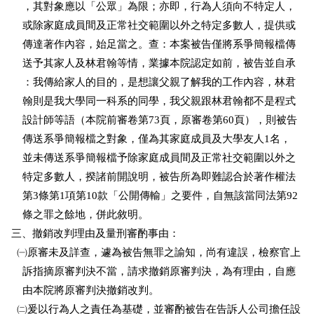
    ，其對象應以「公眾」為限；亦即，行為人須向不特定人，

    或除家庭成員間及正常社交範圍以外之特定多數人，提供或

    傳達著作內容，始足當之。查：本案被告僅將系爭簡報檔傳

    送予其家人及林君翰等情，業據本院認定如前，被告並自承

    ：我傳給家人的目的，是想讓父親了解我的工作內容，林君

    翰則是我大學同一科系的同學，我父親跟林君翰都不是程式

    設計師等語（本院前審卷第73頁，原審卷第60頁），則被告

    傳送系爭簡報檔之對象，僅為其家庭成員及大學友人1名，

    並未傳送系爭簡報檔予除家庭成員間及正常社交範圍以外之

    特定多數人，揆諸前開說明，被告所為即難認合於著作權法

    第3條第1項第10款「公開傳輸」之要件，自無該當同法第92

    條之罪之餘地，併此敘明。  

三、撤銷改判理由及量刑審酌事由：

  ㈠原審未及詳查，遽為被告無罪之諭知，尚有違誤，檢察官上

    訴指摘原審判決不當，請求撤銷原審判決，為有理由，自應

    由本院將原審判決撤銷改判。

  ㈡爰以行為人之責任為基礎，並審酌被告在告訴人公司擔任設
