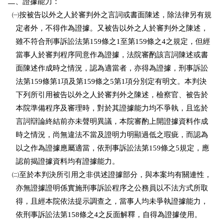
二、證據能力：

  ㈠按被告以外之人於審判外之言詞或書面陳述，除法律另有規

    定者外，不得作為證據。又被告以外之人於審判外之陳述，

    雖不符合刑事訴訟法第159條之1至第159條之4之規定，但經

    當事人於審判程序同意作為證據，法院審酌該言詞陳述或書

    面陳述作成時之情況，認為適當者，亦得為證據，刑事訴訟

    法第159條第1項及第159條之5第1項分別定有明文。本判決

    下列所引用被告以外之人於審判外之陳述，檢察官、被告於

    本院準備程序及審理時，對於其證據能力均不爭執，且迄於

    言詞辯論終結前亦未聲明異議，本院審酌上開證據資料作成

    時之情況，尚無違法不當及證明力明顯過低之瑕疵，而認為

    以之作為證據應屬適當，依刑事訴訟法第159條之5規定，應

    認前揭證據資料均有證據能力。

  ㈡至於本判決所引用之非供述證據部分，與本案均有關連性，

    亦無證據證明係實施刑事訴訟程序之公務員以不法方式所取

    得，且經本院依法提示調查之，當事人均未爭執證據能力，

    依刑事訴訟法第158條之4之反面解釋，自得為證據使用。
