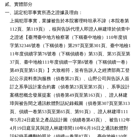
貳、實體部分

一、認定犯罪事實所憑之證據及理由：

    上揭犯罪事實，業據被告於本院審理時坦承不諱（本院卷第

    112頁、第119頁），核與告訴代理人即證人林建璋於偵查中

    之證述【臺灣臺中地方檢察署（下稱臺中地檢）110年度偵

    字第32346號卷（下稱偵卷）第297頁至第301頁、臺中地檢1

    11年度偵續字第76號卷（下稱偵續卷）第33頁、第35頁至第

    37頁、臺中地檢111年度偵續一字第6號卷（下稱偵續一卷）

    第49頁至第51頁）】大致相符，並有告訴人之經濟部商工登

    記公示資料查詢服務（偵卷第21頁）、山野公司與告訴人簽

    訂之系爭設計案合約書（偵卷第23頁至第35頁）、系爭設計

    案構想概念發展提案（偵卷第49頁至第163頁）、證人林建

    璋與被告間之通訊軟體對話紀錄截圖（偵卷第307頁至第313

    頁、偵續一卷第53頁至第65頁、第91頁）、證人林建璋111

    年5月24日庭呈之產品設計圖（偵續卷第43頁）、被告112年

    4月19日庭呈其與證人林建璋間110年6月16日之通訊軟體對

    話紀錄手機翻拍照片（偵續一卷第87頁）、臺中地檢110年
