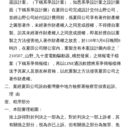
    器設計案」（下稱系爭設計案），知悉系爭設計案之設計圖

    面（下稱系爭設計圖）在夏田公司完成設計交付山野公司，

    並經山野公司給付設計費用前，係夏田公司享有著作財產權

    之圖形著作，未經著作財產權人之同意或授權，不得擅自重

    製。詎其未經著作財產權人之同意或授權，即基於擅自以重

    製之方法侵害他人著作財產權之故意，於110年5月6日晚間8

    時許，在夏田公司辦公室內，重製含有本案設計圖內容之「

    210507_山野_九十度電動驅動器_構想發展」之簡報電子檔

    案（下稱系爭簡報檔），再以LINE通訊軟體將系爭簡報檔傳

    送予其家人及朋友林君翰，以此重製之方法侵害夏田公司之

    著作財產權。

二、案經夏田公司訴由臺灣臺中地方檢察署檢察官偵查起訴。

    理  由

壹、程序部分

一、本院審理範圍：

    按上訴得對於判決之一部為之。對於判決之一部上訴者，其

    有關係之部分，視為亦已上訴。但有關係之部分為無罪、免
