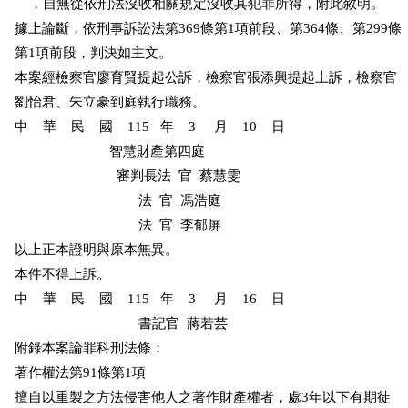
    ，自無從依刑法沒收相關規定沒收其犯罪所得，附此敘明。

據上論斷，依刑事訴訟法第369條第1項前段、第364條、第299條

第1項前段，判決如主文。

本案經檢察官廖育賢提起公訴，檢察官張添興提起上訴，檢察官

劉怡君、朱立豪到庭執行職務。

中    華    民    國    115   年    3     月    10    日

                          智慧財產第四庭

                            審判長法  官  蔡慧雯

                                  法  官  馮浩庭

                                  法  官  李郁屏

以上正本證明與原本無異。

本件不得上訴。

中    華    民    國    115   年    3     月    16    日

                                  書記官  蔣若芸

附錄本案論罪科刑法條：

著作權法第91條第1項

擅自以重製之方法侵害他人之著作財產權者，處3年以下有期徒
