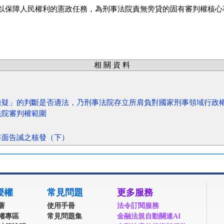
以保障人民權利的憲政任務，為刑事法院責無旁貸的固有審判權核心
相 關 資 料
嫌疑」的判斷是否適法，乃刑事法院存立所肩負對國家刑事領域行政
法院審判權範圍
書面告誡之核發（下）
授權
常見問題
更多服務
著
使用手冊
法令訂閱服務
權專區
常見問題集
金融法規自動關連AI