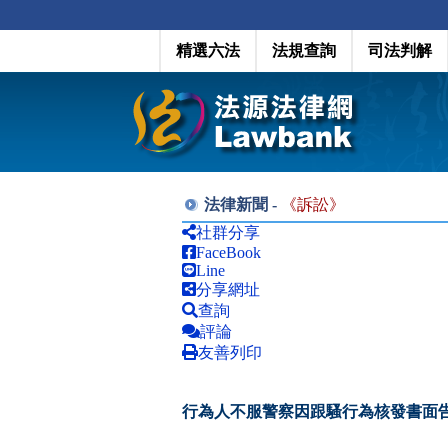
精選六法
法規查詢
司法判解
法律新聞 -
《
訴訟
》
社群分享
FaceBook
Line
分享網址
查詢
評論
友善列印
行為人不服警察因跟騷行為核發書面告