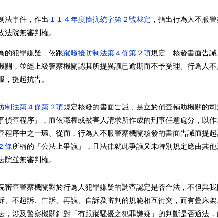
制法事件，作出
１１４年度簡抗統字第２號裁定
，指出行為人不服警
政法院無審判權。
為的犯罪嫌疑，依跟
蹤騷擾防制法第４條第２項
規定，核發書面告誡
機關，並經上級警察機關認其所提異議已逾期而不予受理。行為人不
服，提起抗告。
防制法第４條第２項
規定核發的書面告誡，是立於偵查輔助機關的司
事偵查程序」，而依職權或被害人請求所作成的刑事任意處分，以作
查程序中之一環。從而，行為人不服警察機關核發的書面告誡而提起
２條
所稱的「公法上爭議」，且法律就此爭議又未特別規定應由其他
法院並無審判權。
院審查警察機關對於行為人犯罪嫌疑的調查認定是否合法，不但與我
訴、不起訴、告訴、再議、自訴及審判的規範相互衝突，而有疊床架
法，涉及警察機關針對「有跟蹤騷擾之犯罪嫌疑」的判斷是否適法，