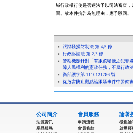
域行政權行使是否適法予以司法審查，
圍。故本件抗告為無理由，應予駁回。
跟蹤騷擾防制法 第 4,5 條
行政訴訟法 第 2,3 條
警察機關針對「有跟蹤騷擾之犯罪
障人民權利的憲政任務，不屬行政
衛部護字第 1110121786 號
從危害防止觀點論跟騷事件中警察
:::
公司簡介
會員服務
論著
法源資訊
申請流程
徵集論
產品服務
會員條款
啟用授