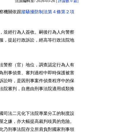
法源編輯室/
2026-03-26
[ 評論數 0 篇]
察機關依跟
蹤騷擾防制法第４條第２項
，並經行為人簽收。嗣後行為人向警察
服，提起行政訴訟，經高等行政法院地
法警察（官）地位，調查認定行為人有
為刑事偵查、審判過程中即時保護被害
訴訟時，是因刑事案件偵查程序中的保
法院審判，自應由刑事法院適用或類推
國司法二元化下法院專業分工的制度設
屋之嫌，亦大幅提高裁判歧異的危險。
此乃刑事法院存立所肩負對國家刑事領