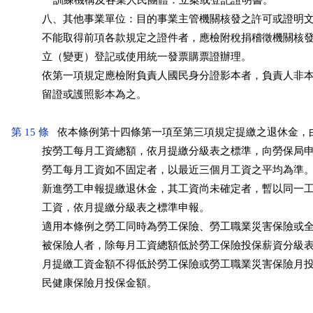
               訓練機構及各業人民團體：立案或登記證明書。

           八、其他事業單位：目的事業主管機關核發之許可或證明文
           不能取得前項各款規定之證件者，應檢附稅捐稽徵機關核
           立（變更）登記或使用統一發票購票證辦理。

           依第一項規定應檢附負責人國民身分證影本者，負責人非
           留證或護照影本為之。

第 15 條
   依本條例第十四條第一項至第三項規定提繳之退休金，
           按勞工每月工資總額，依月提繳分級表之標準，向勞保局申
           勞工每月工資如不固定者，以最近三個月工資之平均為準。
           新進勞工申報提繳退休金，其工資尚未確定者，暫以同一
           工資，依月提繳分級表之標準申報。

           適用本條例之勞工同時為勞工保險、勞工職業災害保險或
           被保險人者，除每月工資總額低於勞工保險投保薪資分級
           月提繳工資金額不得低於勞工保險或勞工職業災害保險月
           民健康保險月投保金額。
