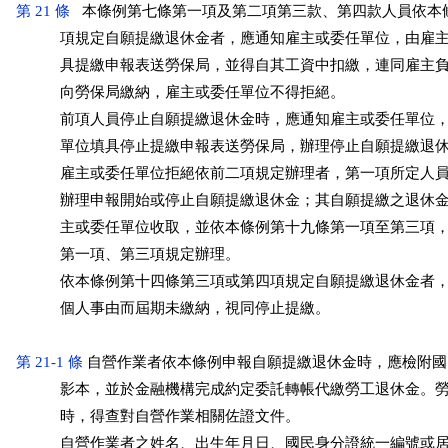
第 21 條
   本條例第七條第一項及第二項第三款、第四款人員依本
           項規定自願提繳退休金者，應通知雇主或委任單位，由雇
           具提繳申報表送勞保局，並得自其工資中扣繳，連同雇主
           向勞保局繳納，雇主或委任單位不得拒絕。

           前項人員停止自願提繳退休金時，應通知雇主或委任單位
           單位填具停止提繳申報表送勞保局，辦理停止自願提繳退休
           雇主或委任單位拒絕依前二項規定辦理者，第一項所定人
           辦理申報開始或停止自願提繳退休金；其自願提繳之退休
           主或委任單位收取，並依本條例第十九條第一項至第三項
           第一項、第三項規定辦理。

           依本條例第十四條第三項或第四項規定自願提繳退休金者
           個人事由而屆期未繳納，視同停止提繳。

第 21-1 條
 自營作業者依本條例申報自願提繳退休金時，應檢附國
           影本，並於金融機構完成約定委託轉帳代繳勞工退休金。
           時，得查對自營作業相關佐證文件。

           自營作業者之姓名、出生年月日、國民身分證統一編號或