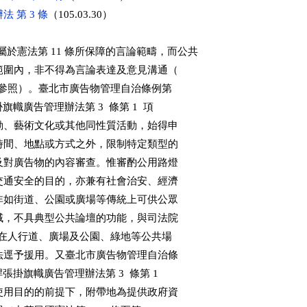
 第 3 條
（105.03.30）



於憲法第 11 條所保障的言論範疇，而公共

方式的範圍內，非不得為言論表達及意見溝通（

解釋理由書參照）。臺北市廣告物管理自治條例第

桿張掛旗幟廣告管理辦法第 3  條第 1  項

公益活動、藝術文化或其他同性質活動，始得申

，是於時間、地點或方式之外，限制特定類型的

桿，涉及對廣告物的內容審查。惟審酌公用路燈

，以達交通安全的目的，亦兼有社會治安、經濟

其本身非如街道、公園或廣場等傳統上可供公眾

公共場域，不具典型公共論壇的功能，與司法院

關街頭藝人在人行道、廣場及公園、綠地等公共場

別，無法逕予援用。又臺北市廣告物管理自治條

市路燈桿張掛旗幟廣告管理辦法第 3  條第 1

有公物使用目的的前提下，附帶地為提供政府資
