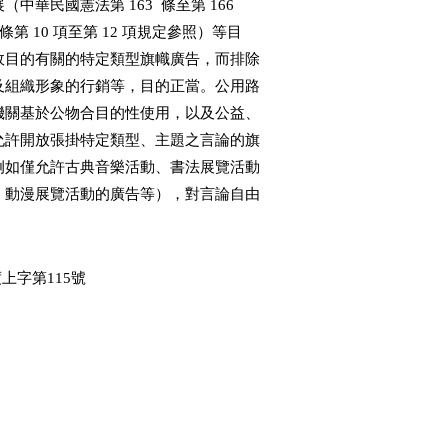
展（中華民國憲法第 163  條至第 166

0 條第 10 項至第 12 項規定參照）等目

上開行政目的有關的特定類型旗幟廣告，而排除

、個人及組織形象的行銷等，目的正當。公用路

，主管機關基於公物合目的性使用，以及公益、

附帶地允許開放張掛特定類型、主題之言論的旗

歧視（例如僅允許古典音樂活動、書法展覽活動

樂活動、動漫展覽活動的廣告等），對言論自由

人知悉其申請遭駁回的原因。是上訴意旨：電子文
    件為行政程序法第96條第1項規定所稱書面，應記載理由及
    法令依據；縱認原處分並非書面行政處分，亦應類推適用有
    關規定；原處分未詳述是何行為不符合張掛旗幟廣告辦法第
    3條何項規定，不足使上訴人知悉被上訴人作成原處分的法
    規根據、事實認定及裁量斟酌等因素，原判決適用法規不當
    等等，均不可採。
　㈥地方自治事項，凡涉及對居民自由權利的限制，根據法治國
    原則相同法理，同樣有法律保留原則的適用，亦即應以經地
    方立法機關通過，並由各該行政機關公布的自治條例（地方
    制度法第28條第2款規定參照），或經自治條例明確授權之
    地方行政機關訂定的自治規則定之（司法院釋字第806號解
    釋理由書參照）。是否允許人民使用地方政府設置、管理的
    公有路燈桿懸掛廣告物，涉及地方的環境清潔、市容及道路
    的管理，屬地方自治事項（地方制度法第18條第9款第2目、
    第10款第1目、第19條第9款第2目、第10款第1目等規定參照
    ）。臺北市就此自治事項，已經地方立法機關即臺北市議會
    通過廣告物自治條例，於第27條第1項規定機關（構）、團
    體、公司廠商，得為辦理政令宣導、公益活動、藝術文化或
    其他同性質活動，申請於路燈桿設置旗幟廣告，並於第17條
    規定授權臺北市政府訂定性質上屬於自治規則的張掛旗幟廣
    告辦法。該辦法第3條第1項規定重申機關、團體得為辦理政
    令宣導、公益活動、藝術文化或其他同性質活動，申請許可
    張掛旗幟廣告。其要件與廣告物自治條例第27條第1項規定
    相同，並無增加授權母法所無的要件，沒有違反法治國法律
    保留原則的要求。上訴人主張：廣告物自治條例及規費法並
    未授權被上訴人訂定張掛旗幟廣告辦法，得為言論、藝術表
    現內容的審查，張掛旗幟廣告辦法第3條規定已逾越母法授
    權範圍，違反法律保留原則等等，尚不可採。　
　㈦廣告兼具意見表達的性質，屬於憲法第11條所保障的言論範
    疇，而公共場所於不妨礙其通常使用方式的範圍內，非不得
    為言論表達及意見溝通（司法院釋字第734號解釋理由書參
    照）。廣告物自治條例第27條第1項及張掛旗幟廣告辦法第3
    條第1項規定限於辦理政令宣導、公益活動、藝術文化或其
    他同性質活動，始得申請在路燈桿張掛旗幟廣告，是於時間
    、地點或方式之外，限制特定類型的廣告言論始得利用公用
    燈桿，涉及對廣告物的內容審查。惟審酌公用路燈桿的設置
    ，主要是為照明，以達交通安全的目的，亦兼有社會治安、
    經濟發展與景觀美化等功能，其本身非如街道、公園或廣場
    等傳統上可供公眾集會或言論、意見交流的公共場域，不具
    典型公共論壇的功能，與司法院釋字第806號解釋有關街頭
    藝人在人行道、廣場及公園、綠地等公共場域從事藝術活動
    的情形有別，無法逕予援用。又廣告物自治條例第27條第1
    項及張掛旗幟廣告辦法第3條第1項規範目的，是在維持既有
    公物使用目的的前提下，附帶地為提供政府資訊、促進公益
    、支持藝術文化發展（中華民國憲法第163條至第166條、中
    華民國憲法增修條文第10條第10項至第12項規定參照）等目
    的，有限度地允許張掛與上開行政目的有關的特定類型旗幟
    廣告，而排除其他商業活動，或為產品、個人及組織形象的
    行銷等，目的正當。公用路燈桿既非典型的公共論壇，主管
    機關基於公物合目的性使用，以及公益、藝文推廣等行政目
    的，僅附帶地允許開放張掛特定類型、主題之言論的旗幟廣
    告，只要無涉觀點的歧視（例如僅允許古典音樂活動、書法
    展覽活動的廣告，而排除重金屬音樂活動、動漫展覽活動的
    廣告等），對言論自由的限制尚不致於違反比例原則。另就
    本件個案的法規適用而言，上訴人申請許可未獲准允，主要
    是因為其申請張掛的旗幟廣告內容並無任何有關藝術文化活
    動的資訊，卻有上訴人的統一編號、中華郵政劃撥專戶帳號
    及戶名，且廣告內容中的鄭○河與上訴人無任何合作關係，
    上訴人只是藉由弦風公司主辦鄭○河吉他演奏會的機會宣傳
    自己，事實上亦無舉辦何藝文活動，已如前述，故可認被上
    訴人否准其申請，純粹是因為上訴人不符合「為辦理藝術文
    化活動而設置」的要件，無涉何觀點歧視的適用違憲問題。
    上訴人主張：張掛旗幟廣告辦法第3條規定的審查機制，已
    涉及言論內容的實質審查；被上訴人僅憑主觀判斷否定系爭
    活動屬於藝文活動，均違反比例原則等等，仍不可採。
　㈧綜上所述，原判決駁回上訴人在原審之訴，並無違誤。上訴
    意旨指摘原判決違背法令，求予廢棄，為無理由，應予駁回
    。　　　　　
五、結論：本件上訴為無理由。依行政訴訟法第255條第1項、第
    98條第1項前段，判決如主文。
中　　華　　民　　國　　114 　年　　12　　月　　11　　日
                    最高行政法院第二庭
                        審判長法官  陳  國  成
                              法官　廖  建  彥
　　　　　　　　　　　　      法官  高  愈  杰
　　　　　　　　　　　　　　　法官　林  秀  圓
                              法官　楊  坤  樵
以  上  正  本  證  明  與  原  本  無  異
中　　華　　民　　國　　114 　年　　12　　月　　11　　日
                       