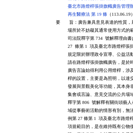
臺北市路燈桿張掛旗幟廣告管理辦法
再生醫療法 第 19 條
（113.06.19）
要　　旨：廣告兼具意見表達的性質，屬
          場所於不妨礙其通常使用
          司法院釋字第 734  號
          27  條第 1  項及臺北市路燈
          規定限於辦理政令宣導、
          請在路燈桿張掛旗幟廣告
          廣告言論始得利用公用燈
          桿的設置，主要是為照明
          發展與景觀美化等功能，
          集會或言論、意見交流的
          釋字第 806  號解釋有
          域從事藝術活動的情形有
          例第 27 條第 1  項及臺北
          項規範目的，是在維持既