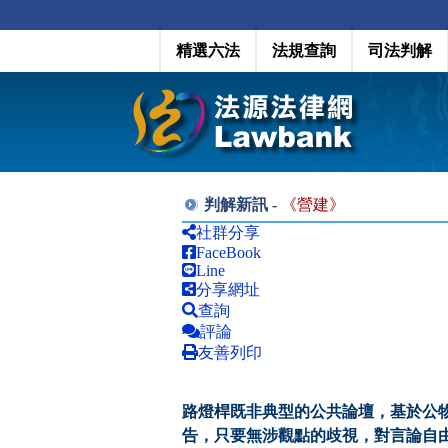
精選六法
法規查詢
司法判解
判解新訊 -
《
營建
》
社群分享
FaceBook
Line
分享網址
查詢
評論
友善列印
路燈桿既非典型的公共論壇，基於公
告，只要無涉觀點的歧視，對言論自