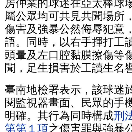
房仲業的球迷在亞太棒球
屬公眾均可共見共聞場所
傷害及強暴公然侮辱犯意
語。同時，以右手揮打工
頭暈及左口腔黏膜擦傷等
聞，足生損害於工讀生名
臺南地檢署表示，該球迷
閱監視器畫面、民眾的手
明確。其行為同時構成
刑
第第１項
之傷害罪與強暴