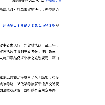
法源編輯室/
2026-06-02
[ 評論數 0 篇]
為展現政府打擊毒駕的決心，將規劃透
、
刑法第１８５條之３第１項第３款
規
駕車者由現行吊扣駕駛執照一至二年，
駕駛執照並限制重新考領，施用第三
人施用毒品仍搭乘者之處罰規定，藉由
成毒品戒癮治療或毒品危害講習，並於
戒除毒癮，降低吸毒後駕車違反交通安
關治療或講習，並持續符合規定條件