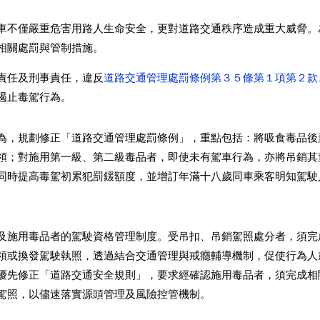
車不僅嚴重危害用路人生命安全，更對道路交通秩序造成重大威脅。
相關處罰與管制措施。
責任及刑事責任，違反
道路交通管理處罰條例第３５條第１項第２款
遏止毒駕行為。
為，規劃修正「道路交通管理處罰條例」，重點包括：將吸食毒品後
領；對施用第一級、第二級毒品者，即使未有駕車行為，亦將吊銷其
同時提高毒駕初累犯罰鍰額度，並增訂年滿十八歲同車乘客明知駕駛
及施用毒品者的駕駛資格管理制度。受吊扣、吊銷駕照處分者，須完
領或換發駕駛執照，透過結合交通管理與戒癮輔導機制，促使行為人
優先修正「道路交通安全規則」，要求經確認施用毒品者，須完成相
駕照，以儘速落實源頭管理及風險控管機制。