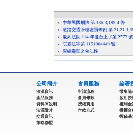
中華民國刑法 第 185-3,185-4 條
道路交通管理處罰條例 第 21,21-1,35,35-
最高法院 114 年度台上字第 2572 
院臺法字第 1151004449 號
查緝毒駕之合法性
:::
公司簡介
會員服務
論著
法源資訊
申請流程
徵集論
產品服務
會員條款
啟用授
資料庫說明
授權費用
權利金
法源徵才
付款方式
授權合
交通資訊
投稿基
策略聯盟