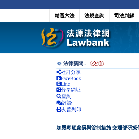
精選六法
法規查詢
司法判解
法律新聞 -
《
交通
》
社群分享
FaceBook
Line
分享網址
查詢
評論
友善列印
加嚴毒駕處罰與管制措施 交通部研擬