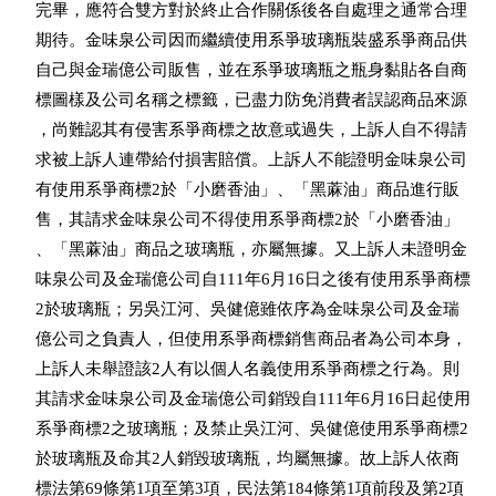
    完畢，應符合雙方對於終止合作關係後各自處理之通常合理

    期待。金味泉公司因而繼續使用系爭玻璃瓶裝盛系爭商品供

    自己與金瑞億公司販售，並在系爭玻璃瓶之瓶身黏貼各自商

    標圖樣及公司名稱之標籤，已盡力防免消費者誤認商品來源

    ，尚難認其有侵害系爭商標之故意或過失，上訴人自不得請

    求被上訴人連帶給付損害賠償。上訴人不能證明金味泉公司

    有使用系爭商標2於「小磨香油」、「黑蔴油」商品進行販

    售，其請求金味泉公司不得使用系爭商標2於「小磨香油」

    、「黑蔴油」商品之玻璃瓶，亦屬無據。又上訴人未證明金

    味泉公司及金瑞億公司自111年6月16日之後有使用系爭商標

    2於玻璃瓶；另吳江河、吳健億雖依序為金味泉公司及金瑞

    億公司之負責人，但使用系爭商標銷售商品者為公司本身，

    上訴人未舉證該2人有以個人名義使用系爭商標之行為。則

    其請求金味泉公司及金瑞億公司銷毀自111年6月16日起使用

    系爭商標2之玻璃瓶；及禁止吳江河、吳健億使用系爭商標2

    於玻璃瓶及命其2人銷毀玻璃瓶，均屬無據。故上訴人依商

    標法第69條第1項至第3項，民法第184條第1項前段及第2項
