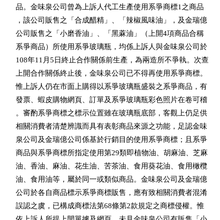
    品。金味泉公司曾為上訴人代工生產使用系爭商標1之商品

    ，該公司販售之「合成醋精」、「辣椒風味油」，及金瑞億

    公司販售之「小磨香油」、「黑蔴油」（上開4項商品合稱

    系爭商品）所使用系爭玻璃瓶，均係上訴人與金味泉公司於

    108年11月5日終止合作關係前生產，為兩造所不爭執。次查

    上開合作關係終止後，金味泉公司已不得再使用系爭商標。

    惟上訴人仍在市面上購得以系爭玻璃瓶盛裝之系爭商品，有

    發票、蝦皮購物網頁、訂單及系爭玻璃瓶彩色照片在卷可稽

    。審酌系爭商標之標示位置雖在玻璃瓶底部，客觀上仍足供

    相關消費者清楚辨識而具有表彰商品來源之功能，足認金味

    泉公司及金瑞億公司係基於行銷目的使用系爭商標；且系爭

    商品與系爭商標所指定使用第29類即植物油、胡麻油、芝麻

    油、香油、麻油、花生油、苦茶油、食用葵花油、食用橄欖

    油、食用油等，屬於同一或類似商品。金味泉公司及金瑞億

    公司於各自商品標示系爭商標販售，應有致相關消費者混淆

    誤認之虞，已構成商標法第68條第2款規定之商標侵權。惟

    依上訴人所提上開單據及網頁，未見金味泉公司有販售「小
