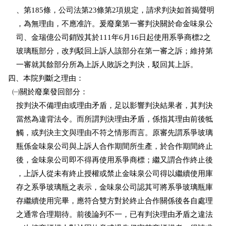
    、第185條，公司法第23條第2項規定，請求判決如首揭聲明

    ，為無理由，不應准許。爰廢棄第一審判決關於命金味泉公

    司、金瑞億公司銷毀其於111年6月16日起使用系爭商標2之

    玻璃瓶部分，改判駁回上訴人該部分在第一審之訴；維持第

    一審就其餘部分所為上訴人敗訴之判決，駁回其上訴。   

四、本院判斷之理由：

  ㈠關於廢棄發回部分：

    按判決不備理由或理由矛盾，足以影響判決結果者，其判決

    當然為違背法令。而所謂判決理由矛盾，係指其理由前後牴

    觸，或判決主文與理由不符之情形而言。原審先謂系爭玻璃

    瓶係金味泉公司與上訴人合作期間所生產，於合作期間終止

    後，金味泉公司即不得再使用系爭商標；繼又謂合作終止後

    ，上訴人從未有終止授權或禁止金味泉公司得以繼續使用庫

    存之系爭玻璃瓶之表示，金味泉公司認其可將系爭玻璃瓶庫

    存繼續使用完畢，應符合雙方對於終止合作關係後各自處理

    之通常合理期待。前後論列不一，已有判決理由矛盾之違法
