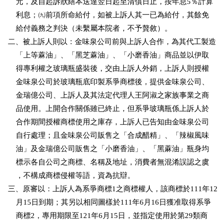
    元，及自起訴狀繕本送達翌日起至清償日止，按年息5％計算

    利息；㈨前項所命給付，如被上訴人其一已為給付，其餘免

    給付義務之判決（未繫屬本院者，不予贅敘）。

二、被上訴人則以：金味泉公司前與上訴人合作，為其代工製造

    「上等蔴油」、「黑芝蔴油」、「小磨香油」商品並以伊取

    得專利權之玻璃瓶盛裝後，交由上訴人外銷，上訴人則授權

    金味泉公司於玻璃瓶底印製系爭商標後，提供金味泉公司、

    金瑞億公司、上訴人及其法定代理人王阿淑之家族事業之商

    品使用。上開合作關係雖已終止，但系爭玻璃瓶係上訴人於

    合作期間授權商標使用之庫存，上訴人已告知由金味泉公司

    自行處理；且金味泉公司販售之「合成醋精」、「辣椒風味

    油」及金瑞億公司販售之「小磨香油」、「黑蔴油」瓶身均

    標示各自公司之商標、名稱及地址，消費者無混淆誤認之虞

    ，不構成商標侵權等語，資為抗辯。

三、原審以：上訴人為系爭商標1之商標權人，該商標於111年12

    月15日到期；其另以相同圖樣於111年6月16日獲准取得系爭

    商標2，專用期限至121年6月15日，並指定使用於第29類商
