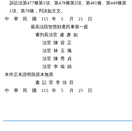
    訴訟法第477條第1項、第478條第2項、第481條、第449條第

    1項、第78條，判決如主文。

中    華    民    國    115   年    5     月    21    日

                      最高法院智慧財產民事第一庭 

                          審判長法官  盧  彥  如

                                法官  陳  容  正

                                法官  林  玉  珮

                                法官  陳  秀  貞

                                法官  李  瑜  娟

本件正本證明與原本無異

                          書  記  官  李  佳  芬

中    華    民    國    115   年    5     月    25    日
