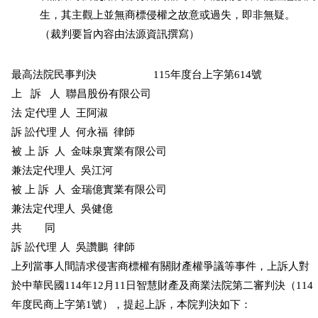
          生，其主觀上並無商標侵權之故意或過失，即非無疑。

          （裁判要旨內容由法源資訊撰寫）
最高法院民事判決                    115年度台上字第614號

上   訴   人  聯昌股份有限公司

法 定代理 人  王阿淑        

訴 訟代理 人  何永福  律師

被 上 訴  人  金味泉實業有限公司

兼法定代理人  吳江河        

被 上 訴  人  金瑞億實業有限公司

兼法定代理人  吳健億        

共        同

訴 訟代理 人  吳讚鵬  律師

上列當事人間請求侵害商標權有關財產權爭議等事件，上訴人對

於中華民國114年12月11日智慧財產及商業法院第二審判決（114

年度民商上字第1號），提起上訴，本院判決如下：
