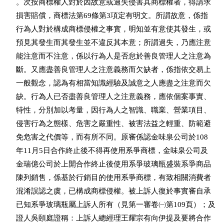
    。次按商標權人對於因故意或過失侵害其商標權者，得請求

    損害賠償，商標法第69條第3項定有明文。所謂故意，係指

    行為人對於構成商標侵權之事實，明知並有意使其發生，或

    預見其發生而其發生並不違反其本意；所謂過失，乃應注意

    能注意而不注意，係以行為人是否怠於善良管理人之注意為

    斷。又應盡善良管理人之注意義務而欠缺者，係指依交易上

    一般觀念，認為有相當知識經驗及誠意之人應盡之注意而欠

    缺。行為人已否盡善良管理人之注意義務，應依個案事實、

    特性，分別加以考量，因行為人之智識、職業、營業項目、

    侵害行為之態樣、危害之嚴重性、被害法益之輕重、防範避

    免危害之代價等，而有所不同。原審係認金味泉公司於108

    年11月5日合作終止後不得再使用系爭商標，金味泉公司及

    金瑞億公司於上開合作終止後使用系爭玻璃瓶盛裝系爭商品

    陳列銷售，係基於行銷目的使用系爭商標，有致相關消費者

    混淆誤認之虞，已構成商標侵權。被上訴人復於事實審自承

    已知系爭玻璃瓶屬上訴人所有（見第一審卷㈠第109頁）；及

    證人吳頤庭證稱：上訴人總經理王耀宗有向伊提及要將合作
