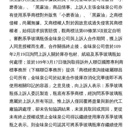
    磨香油」、「黑蔴油」商品情事。上訴人主張金味泉公司亦

    有使用系爭商標對外販售「小磨香油」、「黑蔴油」之商標

    侵權，尚屬無據。又商標權人對於因故意或過失侵害其商標

    權者，始得請求損害賠償，觀商標法第69條第3項規定自明

    。審酌系爭玻璃瓶係金味泉公司與上訴人合作期間，獲上訴

    人同意授權而生產。合作關係終止後，金味泉公司曾於109

    年2月19日詢問上訴人關於庫存包材、紙箱及系爭玻璃瓶如

    何處理；並於109年3月17日徵詢取得訴外人聯亞國際專利商

    標事務所（下稱聯亞事務所）提供「商標經查詢後確屬聯昌

    公司所有，金味泉公司於結束合作後庫存消化完畢後即不再

    使用相關印記的容器」之意見後，向上訴人表示：系爭玻璃

    瓶係上訴人委託製造，瓶底有系爭商標，經詢問系爭玻璃瓶

    應屬於上訴人所有等語。惟上訴人僅回覆將盡量與新的代工

    廠協調處理，卻未告知協調結果，未派員取回或買回，更從

    未有終止授權或禁止金味泉公司得以繼續使用庫存系爭玻璃

    瓶之表示。則金味泉公司認其可將系爭玻璃瓶庫存繼續使用
