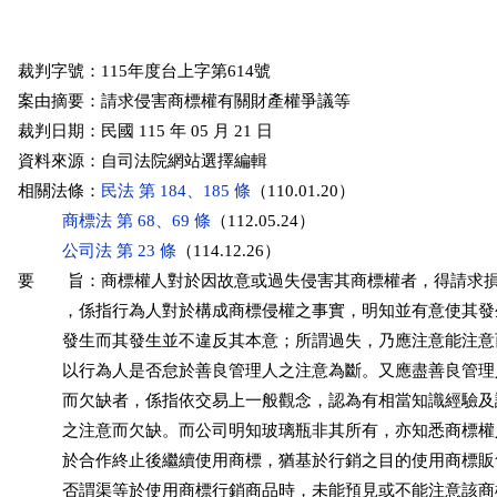
裁判字號：115年度台上字第614號

案由摘要：請求侵害商標權有關財產權爭議等

裁判日期：民國 115 年 05 月 21 日

資料來源：自司法院網站選擇編輯

相關法條：
民法 第 184、185 條
（110.01.20）

商標法 第 68、69 條
（112.05.24）

公司法 第 23 條
（114.12.26）

要　　旨：商標權人對於因故意或過失侵害其商標權者，得請求損
          ，係指行為人對於構成商標侵權之事實，明知並有意使其
          發生而其發生並不違反其本意；所謂過失，乃應注意能注
          以行為人是否怠於善良管理人之注意為斷。又應盡善良管
          而欠缺者，係指依交易上一般觀念，認為有相當知識經驗
          之注意而欠缺。而公司明知玻璃瓶非其所有，亦知悉商標
          於合作終止後繼續使用商標，猶基於行銷之目的使用商標
          否謂渠等於使用商標行銷商品時，未能預見或不能注意該