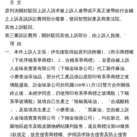
    主  文

原判決關於駁回上訴人請求被上訴人連帶或不真正連帶給付金錢

之上訴及該訴訟費用部分廢棄，發回智慧財產及商業法院。

其他上訴駁回。

第三審訴訟費用，關於駁回其他上訴部分，由上訴人負擔。ˉ

    理  由

一、本件上訴人主張：伊先後取得如原判決附圖1、2所示商標權

    （下依序稱系爭商標1、2，合稱系爭商標），並委由被上訴

    人金味泉實業有限公司（下稱金味泉公司）代工製作麻油、

    小磨香油等油品，部分代工產品係以底部印有系爭商標之玻

    璃瓶盛裝。詎金味泉公司於民國108年11月5日雙方合作關係

    終止後，未經伊同意，仍使用印有系爭商標之玻璃瓶（下稱

    系爭玻璃瓶）裝填自己生產之「辣椒風味油」、「合成醋精

    」，及裝填其生產之「小磨香油」、「黑蔴油」交由被上訴

    人金瑞億實業有限公司（下稱金瑞億公司），均在新北、桃

    園地區超市及蝦皮購物網站陳列販售，違反商標法第68條第

    2款規定，故意侵害商標權。伊得請求除去侵害及防止侵害
