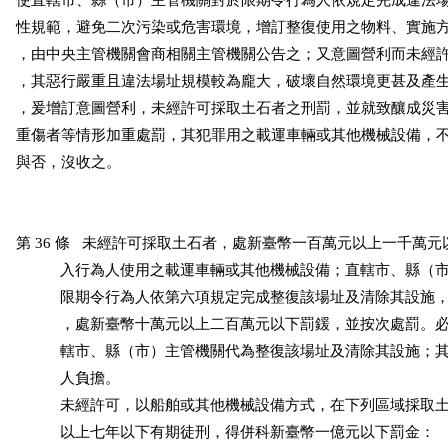
使直轄市、縣（市）主管機關對於限期令行為人依規定完成違法場
性規範，避免二次污染或危害環境，增訂整復使用之物料、實施方
，由中央主管機關會商相關主管機關公告之；又意圖營利而未經許
，其惡行嚴重且違法場址規模較為龐大，破壞自然環境更甚及產生
，爰增訂意圖營利，未經許可採取土石者之刑罰，並就致釀成災害
重傷者等情形加重處罰，其犯罪用之載運車輛或其他機械設備，不
與否，沒收之。

第 36 條   未經許可採取土石者，處新臺幣一百萬元以上一千萬元
           入行為人使用之載運車輛或其他機械設備；直轄市、縣（
           限期令行為人依第六項規定完成整復該場址及清除其設施
           ，處新臺幣十萬元以上二百萬元以下罰鍰，並按次處罰。
           轄市、縣（市）主管機關代為整復該場址及清除其設施；
           人負擔。

           未經許可，以船舶或其他機械設備方式，在下列區域採取
           以上七年以下有期徒刑，得併科新臺幣一億元以下罰金：
