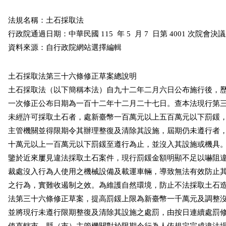
法規名稱：土石採取法      

行政院通過日期：中華民國 115  年 5  月 7  日第 4001 次院會決議  
資料來源：自行政院網站選擇編輯
土石採取法第三十六條修正草案總說明

土石採取法（以下簡稱本法）自九十二年二月六日公布施行後，歷
一次修正公布日期為一百十二年十二月二十七日。查本法現行第三
未經許可採取土石者，處新臺幣一百萬元以上五百萬元以下罰鍰，
主管機關並得限期令其辦理整復及清除其設施，屆期仍未遵行者，
十萬元以上一百萬元以下罰鍰至遵行為止，並沒入其設施或機具。
鑒於近來屢見違法採取土石案件，現行罰鍰金額明顯不足以嚇阻違
裁處沒入行為人使用之機械設備及載運車輛，導致無法有效防止其
之行為，實難收遏制之效。為維護自然環境，防止不法採取土石造
法第三十六條修正草案，提高罰鍰上限為新臺幣一千萬元及調整沒
並將現行未遵行限期整復及清除其設施之處罰，由按日連續處罰修