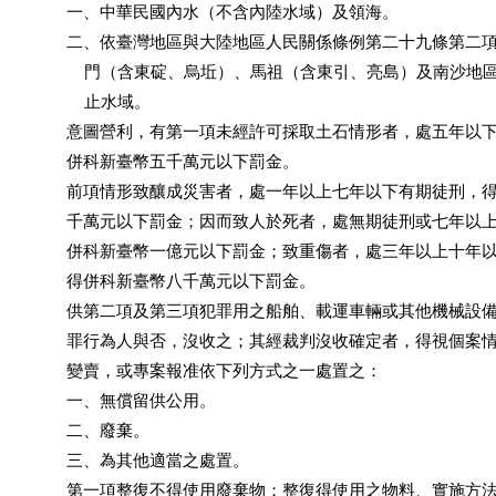
           一、中華民國內水（不含內陸水域）及領海。

           二、依臺灣地區與大陸地區人民關係條例第二十九條第二
               門（含東碇、烏坵）、馬祖（含東引、亮島）及南沙
               止水域。

           意圖營利，有第一項未經許可採取土石情形者，處五年以
           併科新臺幣五千萬元以下罰金。

           前項情形致釀成災害者，處一年以上七年以下有期徒刑，
           千萬元以下罰金；因而致人於死者，處無期徒刑或七年以
           併科新臺幣一億元以下罰金；致重傷者，處三年以上十年
           得併科新臺幣八千萬元以下罰金。

           供第二項及第三項犯罪用之船舶、載運車輛或其他機械設
           罪行為人與否，沒收之；其經裁判沒收確定者，得視個案
           變賣，或專案報准依下列方式之一處置之：

           一、無償留供公用。

           二、廢棄。

           三、為其他適當之處置。

           第一項整復不得使用廢棄物；整復得使用之物料、實施方