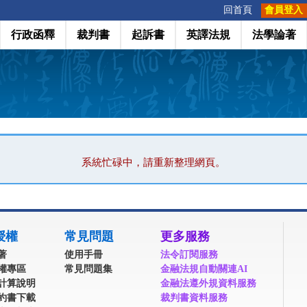
:::
回首頁
會員登入
行政函釋
裁判書
起訴書
英譯法規
法學論著
系統忙碌中，請重新整理網頁。
授權
常見問題
更多服務
著
使用手冊
法令訂閱服務
權專區
常見問題集
金融法規自動關連AI
計算說明
金融法遵外規資料服務
約書下載
裁判書資料服務