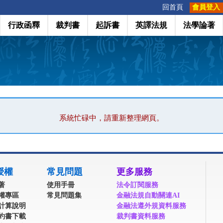
:::
回首頁
會員登入
行政函釋
裁判書
起訴書
英譯法規
法學論著
系統忙碌中，請重新整理網頁。
授權
常見問題
更多服務
著
使用手冊
法令訂閱服務
權專區
常見問題集
金融法規自動關連AI
計算說明
金融法遵外規資料服務
約書下載
裁判書資料服務