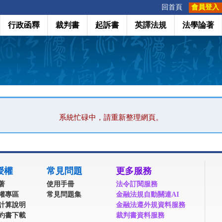
:::
回首頁
會員登入
行政函釋
裁判書
起訴書
英譯法規
法學論著
系統忙碌中，請重新整理網頁。
授權
常見問題
更多服務
著
使用手冊
法令訂閱服務
權專區
常見問題集
金融法規自動關連AI
計算說明
金融法遵外規資料服務
約書下載
裁判書資料服務