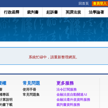
:::
回首頁
會員登入
行政函釋
裁判書
起訴書
英譯法規
法學論著
系統忙碌中，請重新整理網頁。
授權
常見問題
更多服務
著
使用手冊
法令訂閱服務
權專區
常見問題集
金融法規自動關連AI
計算說明
金融法遵外規資料服務
約書下載
裁判書資料服務