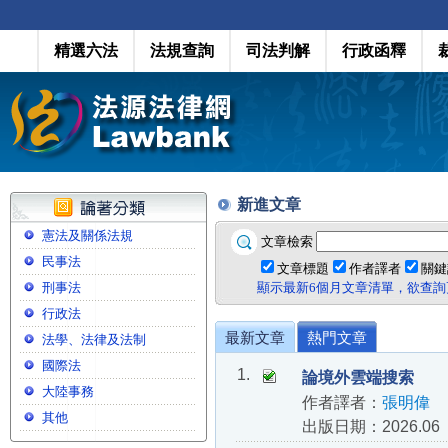
精選六法
法規查詢
司法判解
行政函釋
新進文章
憲法及關係法規
文章檢索
民事法
文章標題
作者譯者
關鍵
刑事法
顯示最新6個月文章清單，欲查
行政法
最新文章
熱門文章
法學、法律及法制
國際法
1.
論境外雲端搜索
大陸事務
作者譯者：
張明偉
其他
出版日期：2026.06