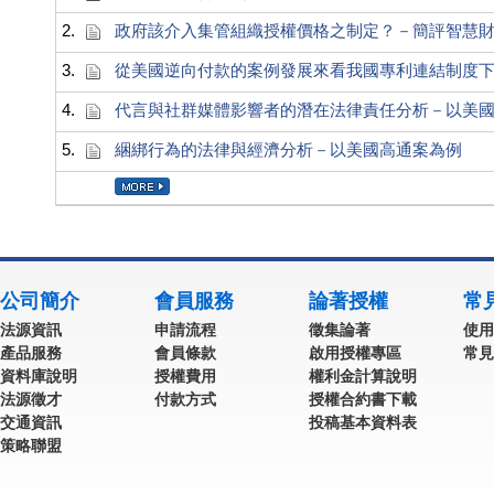
2.
政府該介入集管組織授權價格之制定？－簡評智慧財產法
3.
從美國逆向付款的案例發展來看我國專利連結制度
4.
代言與社群媒體影響者的潛在法律責任分析－以美
5.
綑綁行為的法律與經濟分析－以美國高通案為例
公司簡介
會員服務
論著授權
常
法源資訊
申請流程
徵集論著
使用
產品服務
會員條款
啟用授權專區
常見
資料庫說明
授權費用
權利金計算說明
法源徵才
付款方式
授權合約書下載
交通資訊
投稿基本資料表
策略聯盟