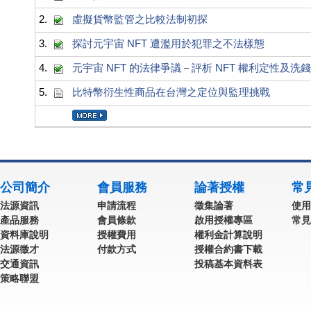
2.
虛擬貨幣監管之比較法制初探
3.
探討元宇宙 NFT 遭濫用於犯罪之不法樣態
4.
元宇宙 NFT 的法律爭議－評析 NFT 權利定性及洗
5.
比特幣衍生性商品在台灣之定位與監理挑戰
公司簡介
會員服務
論著授權
常
法源資訊
申請流程
徵集論著
使用
產品服務
會員條款
啟用授權專區
常見
資料庫說明
授權費用
權利金計算說明
法源徵才
付款方式
授權合約書下載
交通資訊
投稿基本資料表
策略聯盟