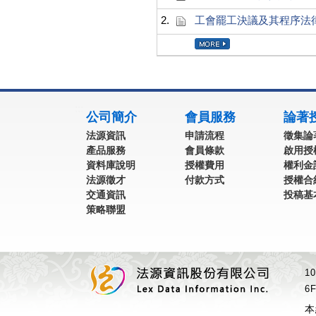
2.
工會罷工決議及其程序法
:::
公司簡介
會員服務
論著
法源資訊
申請流程
徵集論
產品服務
會員條款
啟用授
資料庫說明
授權費用
權利金
法源徵才
付款方式
授權合
交通資訊
投稿基
策略聯盟
1
6F
本