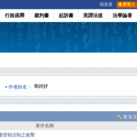
:::
回首頁
會員登入
行政函釋
裁判書
起訴書
英譯法規
法學論著
鄭娙妤
作者姓名：
有全
著作名稱
視平臺管制法制之衝擊