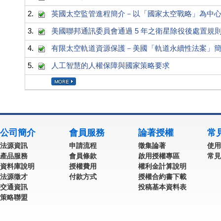
2.
英國太空監管進程簡介－以「國家太空戰略」為中
3.
美國聯邦通訊委員會通過 5 年之衛星除役後處置規
4.
有限太空軌道資源保護－美國「軌道永續性法案」
5.
人工智慧的人權保障與國家策略要求
公司簡介
會員服務
論著授權
常
法源資訊
申請流程
徵集論著
使用
產品服務
會員條款
啟用授權專區
常見
資料庫說明
授權費用
權利金計算說明
法源徵才
付款方式
授權合約書下載
交通資訊
投稿基本資料表
策略聯盟