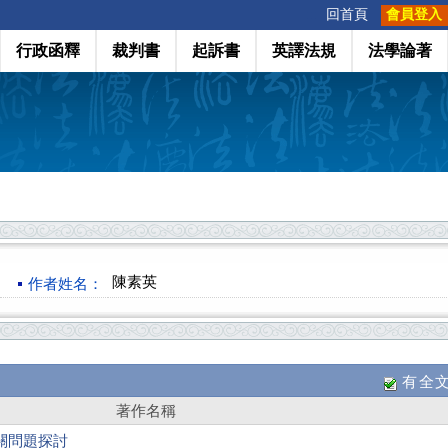
:::
回首頁
會員登入
行政函釋
裁判書
起訴書
英譯法規
法學論著
陳素英
作者姓名：
有全
著作名稱
關問題探討