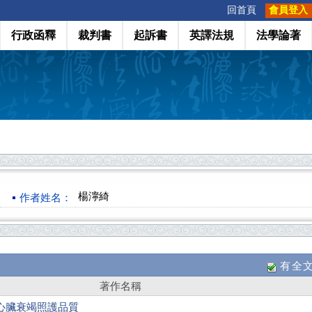
:::
回首頁
會員登入
行政函釋
裁判書
起訴書
英譯法規
法學論著
楊濘綺
作者姓名：
有全
著作名稱
心臟衰竭照護品質