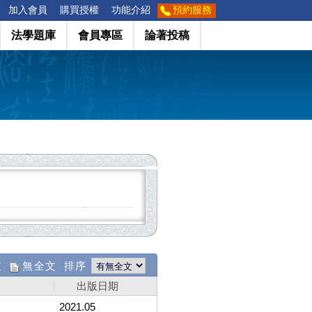
加入會員
購買授權
功能介紹
預約服務
法學題庫
會員專區
論著投稿
文
無全文 排序
出版日期
2021.05