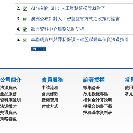
2.
AI 法制的 3H：人工智慧這樣管就對了
3.
澳洲公布針對人工智慧監管方式之政策討論書
4.
歐盟資料中介服務法制研析
5.
車聯網資料與隱私保護－歐盟聯網車個資法遵指引
公司簡介
會員服務
論著授權
常
法源資訊
申請流程
徵集論著
使用
產品服務
會員條款
啟用授權專區
常見
資料庫說明
授權費用
權利金計算說明
法源徵才
付款方式
授權合約書下載
交通資訊
投稿基本資料表
策略聯盟