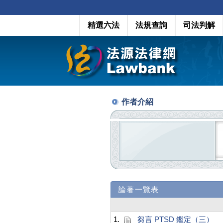
精選六法
法規查詢
司法判解
作者介紹
論著一覽表
1.
芻言 PTSD 鑑定（三）