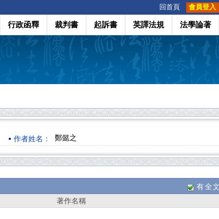
:::
回首頁
會員登入
行政函釋
裁判書
起訴書
英譯法規
法學論著
鄭懿之
作者姓名：
有全
著作名稱