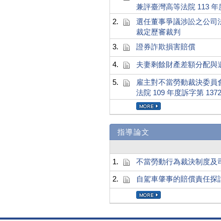
兼評臺灣高等法院 113 年
2.
選任董事爭議涉訟之公司法定
裁定歷審裁判
3.
證券詐欺損害賠償
4.
夫妻剩餘財產差額分配與
5.
雇主對不當勞動裁決委員
法院 109 年度訴字第 1
指導論文
1.
不當勞動行為裁決制度及
2.
自駕車肇事的賠償責任探