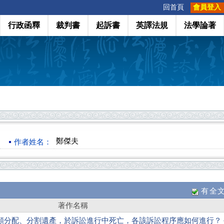
:::
回首頁
會員登入
行政函釋
裁判書
起訴書
英譯法規
法學論著
鄭傑夫
作者姓名：
有全
著作名稱
額分配、分割遺產，於訴訟進行中死亡，各該訴訟程序應如何進行？