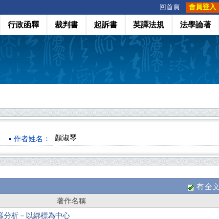
:::
回首頁
會員登入
行政函釋
裁判書
起訴書
英譯法規
法學論著
顏淑琴
作者姓名：
有全
著作名稱
樣分析－以綁標為中心