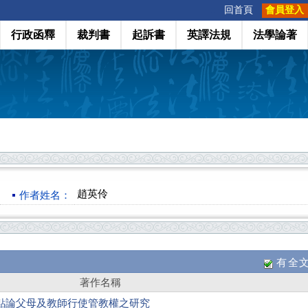
:::
回首頁
會員登入
行政函釋
裁判書
起訴書
英譯法規
法學論著
趙英伶
作者姓名：
有全
著作名稱
點論父母及教師行使管教權之研究