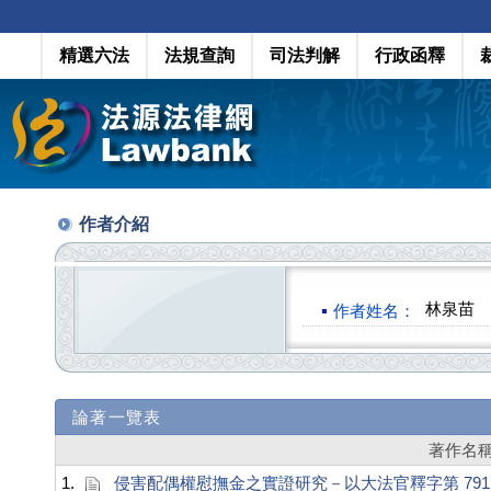
精選六法
法規查詢
司法判解
行政函釋
作者介紹
林泉苗
作者姓名：
論著一覽表
著作名
1.
侵害配偶權慰撫金之實證研究－以大法官釋字第 79