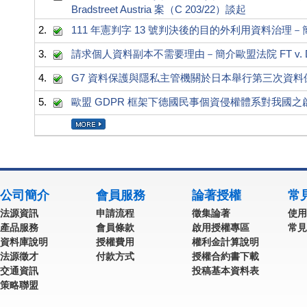
Bradstreet Austria 案（C 203/22）談起
2.
111 年憲判字 13 號判決後的目的外利用資料治
3.
請求個人資料副本不需要理由－簡介歐盟法院 FT v. DW
4.
G7 資料保護與隱私主管機關於日本舉行第三次資
5.
歐盟 GDPR 框架下德國民事個資侵權體系對我國之
公司簡介
會員服務
論著授權
常
法源資訊
申請流程
徵集論著
使用
產品服務
會員條款
啟用授權專區
常見
資料庫說明
授權費用
權利金計算說明
法源徵才
付款方式
授權合約書下載
交通資訊
投稿基本資料表
策略聯盟