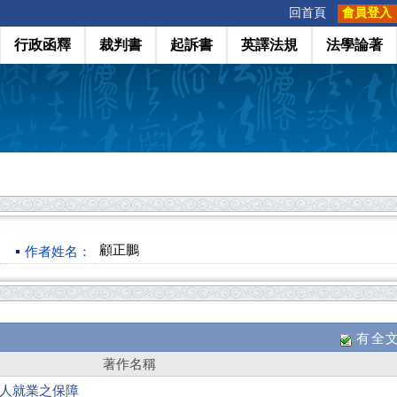
:::
回首頁
會員登入
行政函釋
裁判書
起訴書
英譯法規
法學論著
顧正鵬
作者姓名：
有全
著作名稱
軍人就業之保障