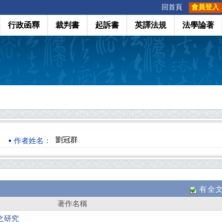
:::
回首頁
會員登入
行政函釋
裁判書
起訴書
英譯法規
法學論著
劉冠群
作者姓名：
有全
著作名稱
之研究