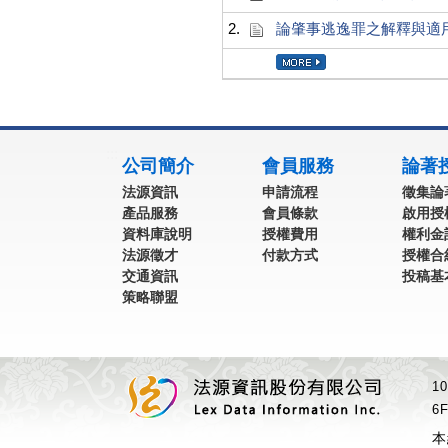
2.
論肇事逃逸罪之解釋與適
:::
公司簡介
會員服務
論著
法源資訊
申請流程
徵集論
產品服務
會員條款
啟用授
資料庫說明
授權費用
權利金
法源徵才
付款方式
授權合
交通資訊
投稿基
策略聯盟
1
6F
本