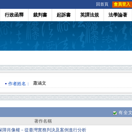
:::
回首頁
會員登入
行政函釋
裁判書
起訴書
英譯法規
法學論著
蕭涵文
作者姓名：
有全
著作名稱
保障肖像權－從臺灣實務判決及案例進行分析