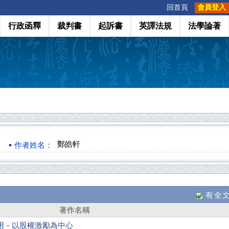
:::
回首頁
會員登入
行政函釋
裁判書
起訴書
英譯法規
法學論著
鄭皓軒
作者姓名：
有全
著作名稱
用－以股權激勵為中心