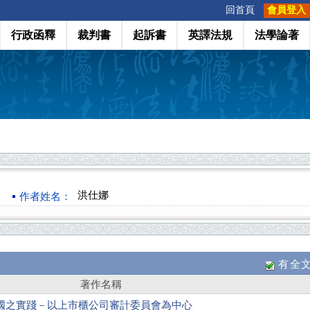
:::
回首頁
會員登入
行政函釋
裁判書
起訴書
英譯法規
法學論著
洪仕娜
作者姓名：
有全
著作名稱
國之實踐－以上市櫃公司審計委員會為中心