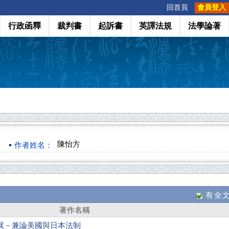
:::
回首頁
會員登入
行政函釋
裁判書
起訴書
英譯法規
法學論著
陳怡方
作者姓名：
有全
著作名稱
展－兼論美國與日本法制