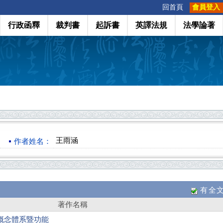
:::
回首頁
會員登入
行政函釋
裁判書
起訴書
英譯法規
法學論著
王雨涵
作者姓名：
有全
著作名稱
概念體系暨功能