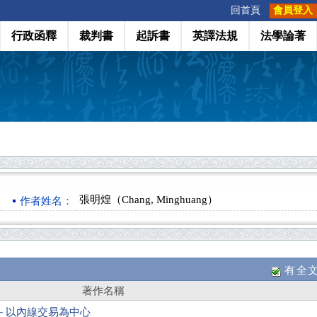
:::
回首頁
會員登入
行政函釋
裁判書
起訴書
英譯法規
法學論著
張明煌（Chang, Minghuang）
作者姓名：
有全
著作名稱
－以內線交易為中心