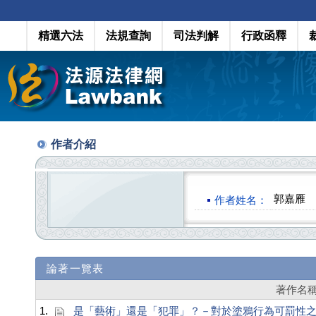
精選六法
法規查詢
司法判解
行政函釋
作者介紹
郭嘉雁
作者姓名：
論著一覽表
著作名
1.
是「藝術」還是「犯罪」？－對於塗鴉行為可罰性