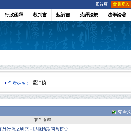
:::
回首頁
會員登入
行政函釋
裁判書
起訴書
英譯法規
法學論著
藍浩禎
作者姓名：
有全
著作名稱
作外行為之研究－以疫情期間為核心