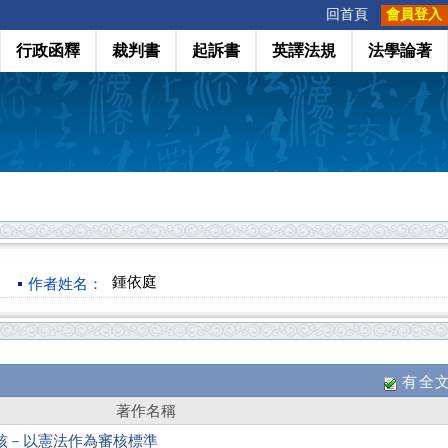
:::
回首頁
會員登入
行政函釋
裁判書
起訴書
英譯法規
法學論著
鍾依庭
作者姓名：
有全
著作名稱
核－以憲法作為審核標準