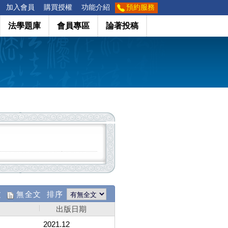
加入會員
購買授權
功能介紹
預約服務
法學題庫
會員專區
論著投稿
文
無全文 排序
出版日期
2021.12