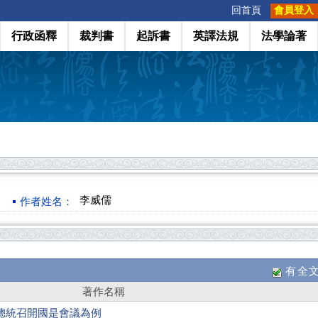
:::
回首頁
會員登入
行政函釋
裁判書
起訴書
英譯法規
法學論著
李威儒
作者姓名：
有全
著作名稱
總統召開國是會議為例