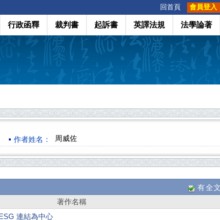
:::
回首頁
會員登入
行政函釋
裁判書
起訴書
英譯法規
法學論著
周威佐
作者姓名：
有全
著作名稱
ESG 連結為中心