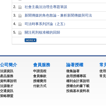
2.
社會主義法治理念專題筆談
3.
新聞傳媒的角色散論－兼析新聞傳媒與司法
4.
司法時事系列評論（之五）
5.
關注死刑核准權的回歸
公司簡介
會員服務
論著授權
常
法源資訊
申請流程
徵集論著
使用
產品服務
會員條款
啟用授權專區
常見
資料庫說明
授權費用
權利金計算說明
法源徵才
付款方式
授權合約書下載
交通資訊
投稿基本資料表
策略聯盟