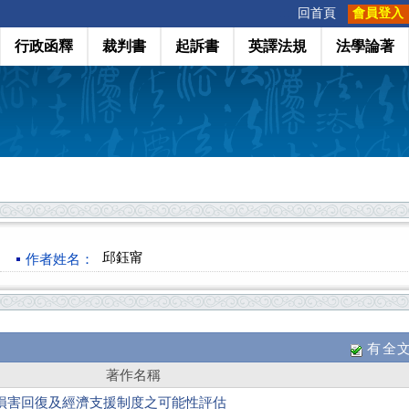
:::
回首頁
會員登入
行政函釋
裁判書
起訴書
英譯法規
法學論著
邱鈺甯
作者姓名：
有全
著作名稱
損害回復及經濟支援制度之可能性評估