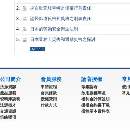
2.
探自動駕駛車輛之侵權行為責任
3.
論醫師違反告知義務之刑事責任
4.
日本的勞動安全衛生法制
5.
日本業務上災害和通勤災害之探討
公司簡介
會員服務
論著授權
常
法源資訊
申請流程
徵集論著
使用
產品服務
會員條款
啟用授權專區
常見
資料庫說明
授權費用
權利金計算說明
法源徵才
付款方式
授權合約書下載
交通資訊
投稿基本資料表
策略聯盟