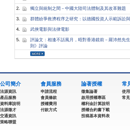
2.
獨立與統制之間－中國大陸司法體制及其改革難題
3.
群體紛爭救濟程序之研究：以德國投資人示範訴訟
4.
武俠電影與法律電影
5.
評論文：相逢不話風月，晤對香港鏡前－羅沛然先
則》評論
公司簡介
會員服務
論著授權
常
法源資訊
申請流程
徵集論著
使用
產品服務
會員條款
啟用授權專區
常見
資料庫說明
授權費用
權利金計算說明
法源徵才
付款方式
授權合約書下載
交通資訊
投稿基本資料表
策略聯盟